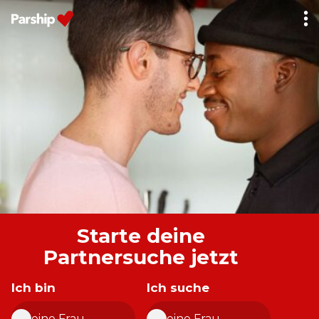
Über Parship
Ratgeber
Login
Starte deine
Partnersuche jetzt
Ich bin
Ich suche
eine Frau
eine Frau