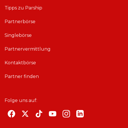
Tipps zu Parship
Partnerbörse
Singlebörse
Partnervermittlung
Kontaktbörse
Partner finden
Folge uns auf:
F
T
T
Y
i
L
a
w
i
o
n
i