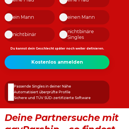
ein Mann
einen Mann
nichtbinäre
nichtbinär
Singles
Du kannst dein Geschlecht später noch weiter definieren.
Meine
Kostenlos anmelden
E-
Mail-
Passwort
Adresse
erstellen
Passende Singles in deiner Nähe
Automatisiert überprüfte Profile
Sichere und TÜV SÜD-zertifizierte Software
Deine Partnersuche mit