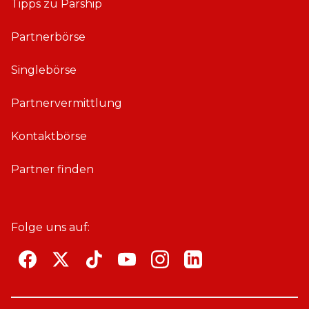
Tipps zu Parship
Partnerbörse
Singlebörse
Partnervermittlung
Kontaktbörse
Partner finden
Folge uns auf:
F
T
T
Y
i
L
a
w
i
o
n
i
c
i
k
u
s
n