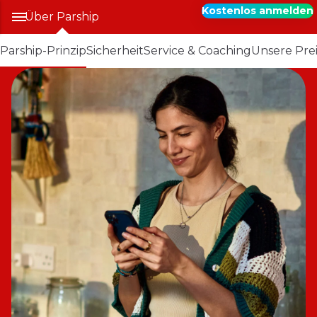
Kostenlos anmelden
Über Parship
Parship-Prinzip
Sicherheit
Service & Coaching
Unsere Pre