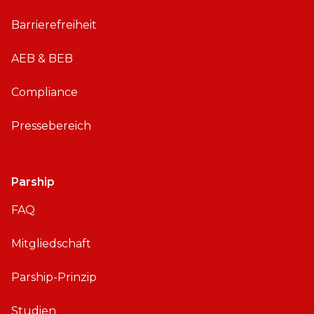
o
Barrierefreiheit
i
d
AEB & BEB
Compliance
Pressebereich
Parship
FAQ
Mitgliedschaft
Parship-Prinzip
Studien