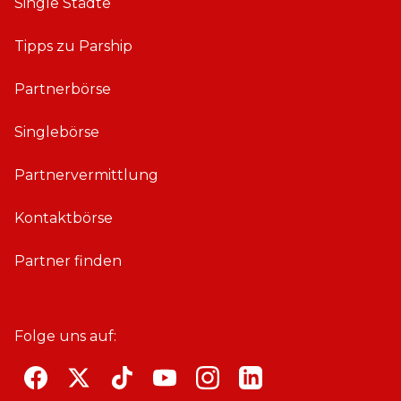
Single Städte
Tipps zu Parship
Partnerbörse
Singlebörse
Partnervermittlung
Kontaktbörse
Partner finden
Folge uns auf:
F
T
T
Y
i
L