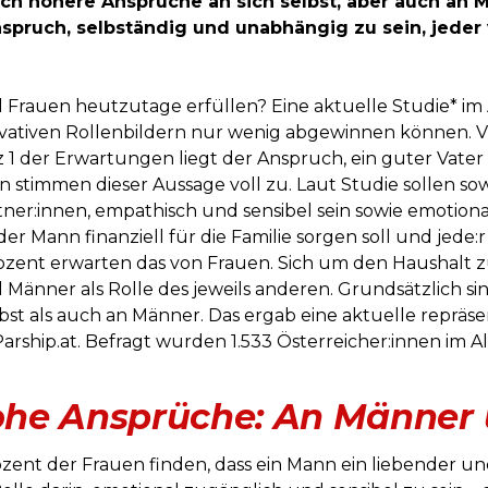
ch höhere Ansprüche an sich selbst, aber auch an 
nspruch, selbständig und unabhängig zu sein, jeder 
Frauen heutzutage erfüllen? Eine aktuelle Studie* im Au
vativen Rollenbildern nur wenig abgewinnen können. Viel
1 der Erwartungen liegt der Anspruch, ein guter Vater 
 stimmen dieser Aussage voll zu. Laut Studie sollen s
ner:innen, empathisch und sensibel sein sowie emotionale
er Mann finanziell für die Familie sorgen soll und jede:r 
11 Prozent erwarten das von Frauen. Sich um den Haushal
Männer als Rolle des jeweils anderen. Grundsätzlich s
lbst als auch an Männer. Das ergab eine aktuelle repräse
rship.at. Befragt wurden 1.533 Österreicher:innen im Al
he Ansprüche: An Männer u
ent der Frauen finden, dass ein Mann ein liebender und