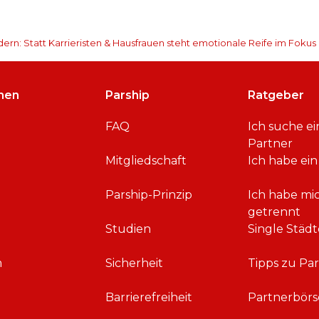
dern: Statt Karrieristen & Hausfrauen steht emotionale Reife im Fokus
men
Parship
Ratgeber
FAQ
Ich suche e
Partner
Mitgliedschaft
Ich habe ein
Parship-Prinzip
Ich habe mi
getrennt
Studien
Single Städt
m
Sicherheit
Tipps zu Par
Barrierefreiheit
Partnerbörs