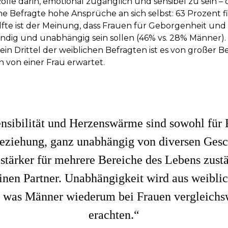
 Rolle darin, emotional zugänglich und sensibel zu sein –
he Befragte hohe Ansprüche an sich selbst: 63 Prozent 
Hälfte ist der Meinung, dass Frauen für Geborgenheit u
ändig und unabhängig sein sollen (46% vs. 28% Männer).
ein Drittel der weiblichen Befragten ist es von großer B
n von einer Frau erwartet.
sibilität und Herzenswärme sind sowohl für 
Beziehung, ganz unabhängig von diversen Gesc
l stärker für mehrere Bereiche des Lebens zust
nen Partner. Unabhängigkeit wird aus weiblic
, was Männer wiederum bei Frauen vergleichsw
erachten.“