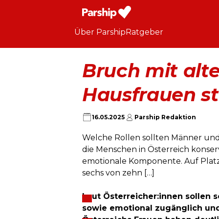
Über Parship
Ratgeber
Bruch mit alte
Hausfrauen st
16.05.2025
Parship Redaktion
Welche Rollen sollten Männer und 
die Menschen in Österreich konser
emotionale Komponente. Auf Platz 
sechs von zehn […]
Laut Österreicher:innen sollen s
sowie emotional zugänglich und