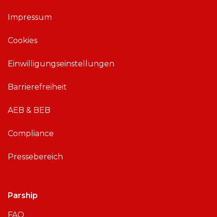
ü
ü
Impressum
r
r
i
A
Cookies
O
n
S
d
Einwilligungseinstellungen
r
o
Barrierefreiheit
i
d
AEB & BEB
Compliance
Pressebereich
Parship
FAQ