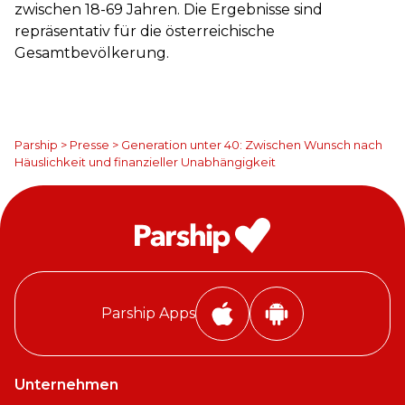
zwischen 18-69 Jahren. Die Ergebnisse sind
repräsentativ für die österreichische
Gesamtbevölkerung.
Parship
>
Presse
>
Generation unter 40: Zwischen Wunsch nach
Häuslichkeit und finanzieller Unabhängigkeit
Parship Apps
P
P
a
a
r
r
Unternehmen
s
s