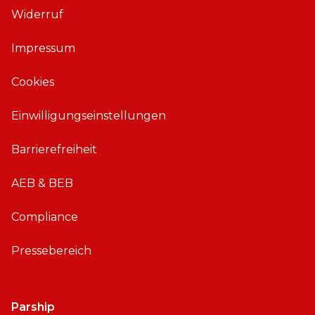
Widerruf
f
f
ü
ü
Impressum
r
r
i
A
Cookies
O
n
S
d
Einwilligungseinstellungen
r
o
Barrierefreiheit
i
d
AEB & BEB
Compliance
Pressebereich
Parship