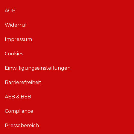
A
A
AGB
p
p
p
p
Widerruf
f
f
ü
ü
Impressum
r
r
i
A
Cookies
O
n
S
d
Einwilligungseinstellungen
r
o
Barrierefreiheit
i
d
AEB & BEB
Compliance
Pressebereich