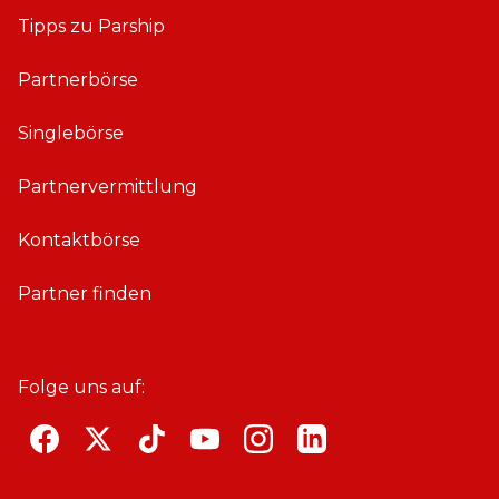
Tipps zu Parship
Partnerbörse
Singlebörse
Partnervermittlung
Kontaktbörse
Partner finden
Folge uns auf:
F
T
T
Y
i
L
a
w
i
o
n
i