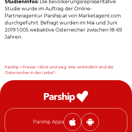
Studieninfos:
Die bevölkerungsrepräsentative
Studie wurde im Auftrag der Online-
Partneragentur Parship.at von Marketagent.com
durchgeführt. Befragt wurden im Mai und Juni
2019 1.005 webaktive Österreicher zwischen 18-69
Jahren.
Parship
>
Presse
>
Klick und weg: Wie verbindlich sind die
Österreicher in der Liebe?
Parship Apps
P
P