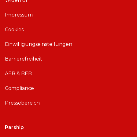
Widerruf
f
f
ü
ü
Impressum
r
r
i
A
Cookies
O
n
S
d
Einwilligungseinstellungen
r
o
Barrierefreiheit
i
d
AEB & BEB
Compliance
Pressebereich
Parship