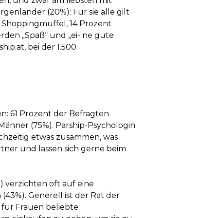
en, und zwar am liebsten mit
genländer (20%): Für sie alle gilt
e Shoppingmuffel, 14 Prozent
den „Spaß“ und „ei- ne gute
ip.at, bei der 1.500
en: 61 Prozent der Befragten
e Männer (75%). Parship-Psychologin
ichzeitig etwas zusammen, was
tner und lassen sich gerne beim
 verzichten oft auf eine
43%). Generell ist der Rat der
 für Frauen beliebte