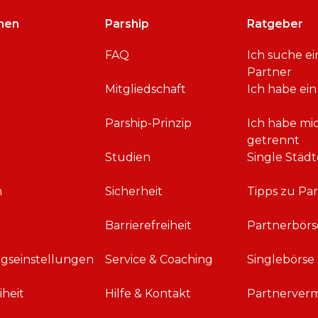
men
Parship
Ratgeber
FAQ
Ich suche e
Partner
Mitgliedschaft
Ich habe ein
Parship-Prinzip
Ich habe mi
getrennt
Studien
Single Städt
m
Sicherheit
Tipps zu Par
Barrierefreiheit
Partnerbörs
ngseinstellungen
Service & Coaching
Singlebörse
iheit
Hilfe & Kontakt
Partnerverm