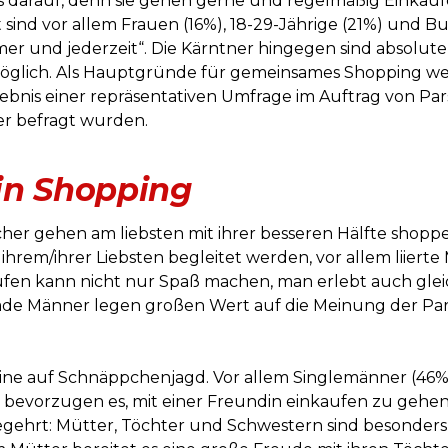
s darauf, denn sie gehen gerne und regelmäßig Einkauf
sind vor allem Frauen (16%), 18-29-Jährige (21%) und Bur
r und jederzeit“. Die Kärntner hingegen sind absolut
öglich. Als Hauptgründe für gemeinsames Shopping wer
ebnis einer repräsentativen Umfrage im Auftrag von Parsh
er befragt wurden.
in Shopping
cher gehen am liebsten mit ihrer besseren Hälfte shopp
 ihrem/ihrer Liebsten begleitet werden, vor allem liiert
ufen kann nicht nur Spaß machen, man erlebt auch gle
ade Männer legen großen Wert auf die Meinung der Par
eine auf Schnäppchenjagd. Vor allem Singlemänner (46%)
bevorzugen es, mit einer Freundin einkaufen zu gehen (
gehrt: Mütter, Töchter und Schwestern sind besonders