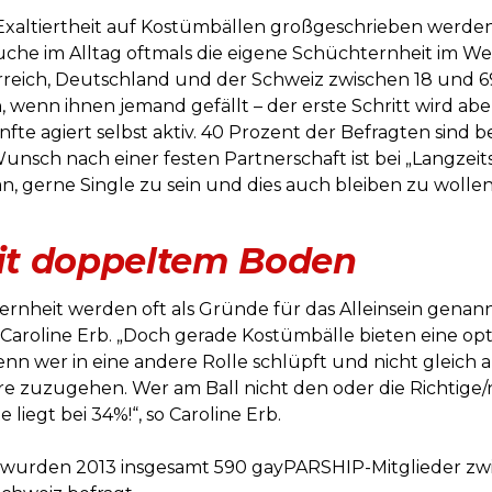
xaltiertheit auf Kostümbällen großgeschrieben werden,
uche im Alltag oftmals die eigene Schüchternheit im We
reich, Deutschland und der Schweiz zwischen 18 und 69
n, wenn ihnen jemand gefällt – der erste Schritt wird a
fte agiert selbst aktiv. 40 Prozent der Befragten sind be
unsch nach einer festen Partnerschaft ist bei „Langzeits
n, gerne Single zu sein und dies auch bleiben zu wollen
it doppeltem Boden
nheit werden oft als Gründe für das Alleinsein genann
 Caroline Erb. „Doch gerade Kostümbälle bieten eine opt
 wer in eine andere Rolle schlüpft und nicht gleich all
 zuzugehen. Wer am Ball nicht den oder die Richtige/n
liegt bei 34%!“, so Caroline Erb.
wurden 2013 insgesamt 590 gayPARSHIP-Mitglieder zwi