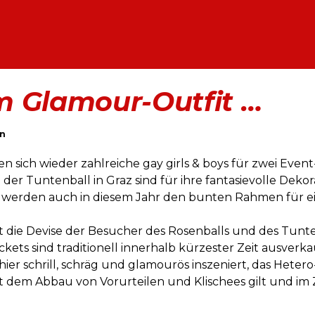
m Glamour-Outfit …
on
en sich wieder zahlreiche gay girls & boys für zwei Event
der Tuntenball in Graz sind für ihre fantasievolle Deko
werden auch in diesem Jahr den bunten Rahmen für ein
die Devise der Besucher des Rosenballs und des Tunten
ckets sind traditionell innerhalb kürzester Zeit ausverkau
er schrill, schräg und glamourös inszeniert, das Hete
t dem Abbau von Vorurteilen und Klischees gilt und im 