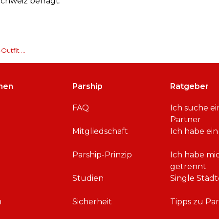
chweiz befragt.
Outfit …
men
Parship
Ratgeber
FAQ
Ich suche e
Partner
Mitgliedschaft
Ich habe ein
Parship-Prinzip
Ich habe mi
getrennt
Studien
Single Städt
m
Sicherheit
Tipps zu Par