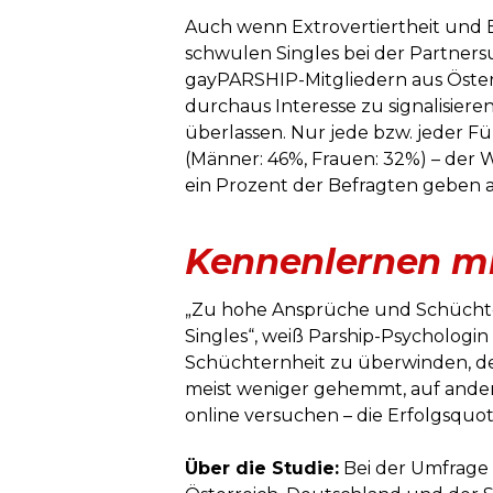
Auch wenn Extrovertiertheit und E
schwulen Singles bei der Partners
gayPARSHIP-Mitgliedern aus Öster
durchaus Interesse zu signalisiere
überlassen. Nur jede bzw. jeder Fün
(Männer: 46%, Frauen: 32%) – der W
ein Prozent der Befragten geben a
Kennenlernen m
„Zu hohe Ansprüche und Schüchter
Singles“, weiß Parship-Psychologin
Schüchternheit zu überwinden, denn
meist weniger gehemmt, auf andere
online versuchen – die Erfolgsquote 
Über die Studie:
Bei der Umfrage 