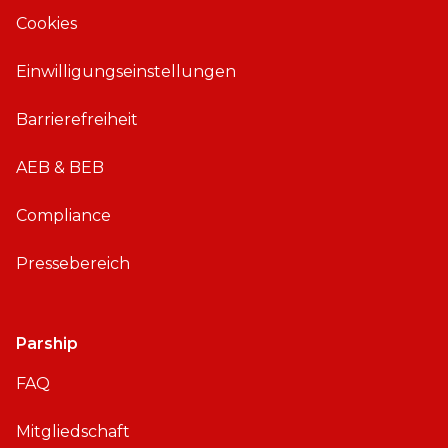
i
A
Cookies
O
n
S
d
Einwilligungseinstellungen
r
o
Barrierefreiheit
i
d
AEB & BEB
Compliance
Pressebereich
Parship
FAQ
Mitgliedschaft