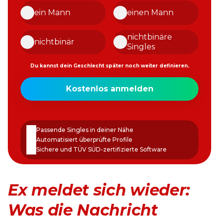
ein Mann
einen Mann
nichtbinäre
nichtbinär
Singles
Du kannst dein Geschlecht später noch weiter definieren.
Meine
Kostenlos anmelden
E-
Mail-
Passwort
Adresse
erstellen
Passende Singles in deiner Nähe
Automatisiert überprüfte Profile
Sichere und TÜV SÜD-zertifizierte Software
Ex meldet sich wieder:
Was die Nachricht