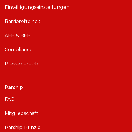
S
d
Einwilligungseinstellungen
r
o
Barrierefreiheit
i
d
AEB & BEB
Compliance
Pressebereich
Parship
FAQ
Mitgliedschaft
Parship-Prinzip