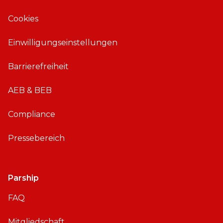
i
A
Cookies
O
n
S
d
Einwilligungseinstellungen
r
o
Barrierefreiheit
i
d
AEB & BEB
Compliance
Pressebereich
Parship
FAQ
Mitgliedschaft