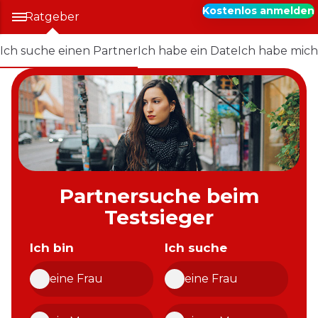
Kostenlos anmelden
Ratgeber
Ich suche einen Partner
Ich habe ein Date
Ich habe mich
Partnersuche beim
Testsieger
Ich bin
Ich suche
eine Frau
eine Frau