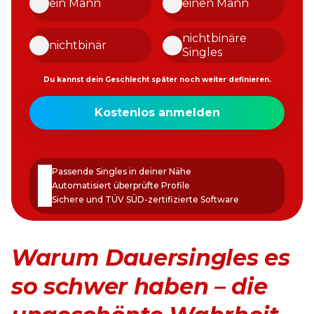
ein Mann
einen Mann
nichtbinäre
nichtbinär
Singles
Du kannst dein Geschlecht später noch weiter definieren.
Meine
Kostenlos anmelden
E-
Mail-
Passwort
Adresse
erstellen
Passende Singles in deiner Nähe
Automatisiert überprüfte Profile
Sichere und TÜV SÜD-zertifizierte Software
Warum Dauersingles es
so schwer haben – die