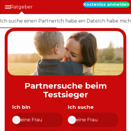
Kostenlos anmelden
Ratgeber
Ich suche einen Partner
Ich habe ein Date
Ich habe mich
Partnersuche beim
Testsieger
Ich bin
Ich suche
eine Frau
eine Frau