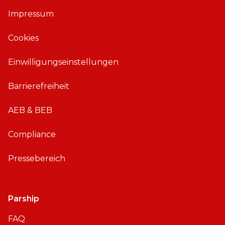
ü
ü
Impressum
r
r
i
A
Cookies
O
n
S
d
Einwilligungseinstellungen
r
o
Barrierefreiheit
i
d
AEB & BEB
Compliance
Pressebereich
Parship
FAQ