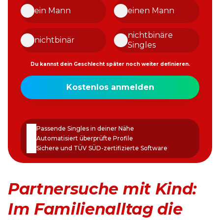
ein Mann
einen Mann
nichtbinäre
nichtbinär
Singles
Du kannst dein Geschlecht später noch weiter definieren.
Meine
Kostenlos anmelden
E-
Mail-
Passwort
Adresse
erstellen
Passende Singles in deiner Nähe
Automatisiert überprüfte Profile
Sichere und TÜV SÜD-zertifizierte Software
Partnersuche mit Kind:
Im Familienalltag die