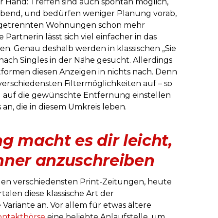
r Hand: Treffen sind auch spontan möglich,
abend, und bedürfen weniger Planung vorab,
i getrennten Wohnungen schon mehr
 Partnerin lässt sich viel einfacher in das
ren. Genau deshalb werden in klassischen „Sie
ach Singles in der Nähe gesucht. Allerdings
formen diesen Anzeigen in nichts nach. Denn
verschiedensten Filtermöglichkeiten auf – so
ell auf die gewünschte Entfernung einstellen
 an, die in diesem Umkreis leben.
g macht es dir leicht,
nner anzuschreiben
den verschiedensten Print-Zeitungen, heute
talen diese klassische Art der
Variante an. Vor allem für etwas ältere
ontaktbörse
eine beliebte Anlaufstelle, um