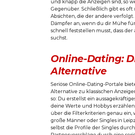
und knapp die Anzeigen sind, so w
Gegenüber. Schließlich gibt es oft 
Absichten, die der andere verfolgt. 
Dämpfer an, wenn du dir Mühe für
schnell feststellen musst, dass de
suchst.
Online-Dating: 
Alternative
Seriöse Online-Dating-Portale bie
Alternative zu klassischen Anzeige
so: Du erstellst ein aussagekräftig
deine Werte und Hobbys erzählen ka
über die Filterkriterien genau ein, w
große Männer oder Singles in Leip
selbst die Profile der Singles durch
Partnervorschläge durch eine seri