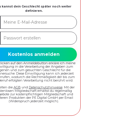
 kannst dein Geschlecht später noch weiter
definieren.
ne
-
swort
esse
ellen
Kostenlos anmelden
Klicken auf den Anmeldebutton erkläre ich meine
willigung in die Verarbeitung der Angaben zum
igenen und zum gesuchten Geschlecht für die
tnersuche. Diese Einwilligung kann ich jederzeit
rrufen, wodurch die Rechtmäßigkeit der bis zum
erruf erfolgten Verarbeitung nicht berührt wird.
elten die
AGB
und
Datenschutzhinweise
. Mit der
stenlosen Mitgliedschaft erhältst du regelmäßig
ebote zur kostenpflichtigen Mitgliedschaft und
teren Produkten der PE Digital GmbH per Email
(Widerspruch jederzeit möglich).