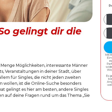
Du
Mei
E-
So gelingt dir die
Mail
Pas
Adr
erst
Mit 
Ein
e
Par
e Menge Möglichkeiten, interessante Männer
wide
Wid
s, Veranstaltungen in deiner Stadt, über
Es g
llem für Singles, die nicht jeden zweiten
ko
Ang
en wollen, ist die Online-Suche besonders
wei
t gelingt es hier am besten, andere Singles
ten auf deine Fragen rund um das Thema „Sie