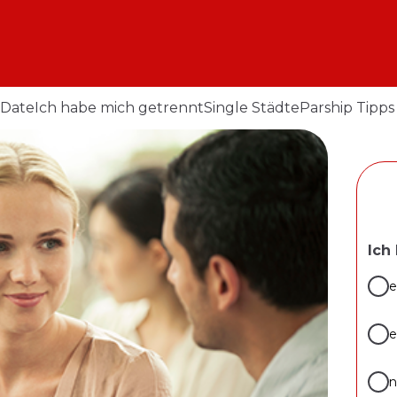
 Date
Ich habe mich getrennt
Single Städte
Parship Tipps
Ich
e
e
n