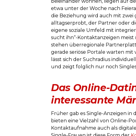
beieinander wohnen, liegen auf de
etwa unter der Woche nach Feier
die Beziehung wird auch mit zwe
alltagserprobt, der Partner oder die
eigene soziale Umfeld mit integrie
sucht ihn“-Kontaktanzeigen meist n
stehen überregionale Partnerplatt
gerade seriöse Portale warten mit 
lässt sich der Suchradius individu
und zeigt folglich nur noch Singles
Das Online-Datin
interessante Mä
Früher gab es Single-Anzeigen in 
bieten eine Vielzahl von Online-Por
Kontaktaufnahme auch als digitale 
Single-Frauen ist diese Form der
K