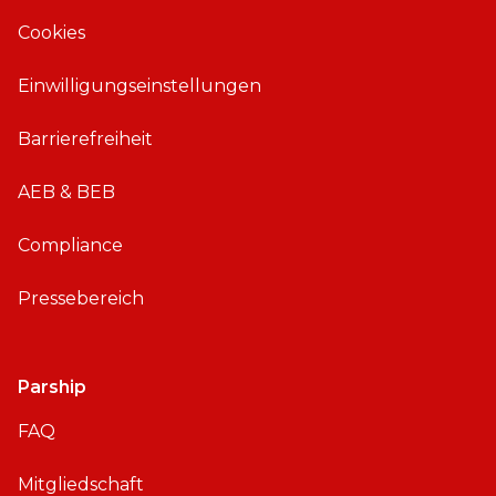
i
A
Cookies
O
n
S
d
Einwilligungseinstellungen
r
o
Barrierefreiheit
i
d
AEB & BEB
Compliance
Pressebereich
Parship
FAQ
Mitgliedschaft