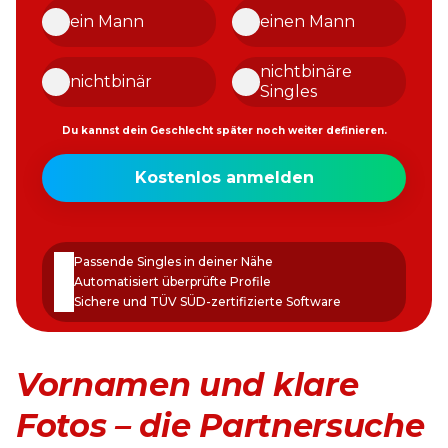
ein Mann
einen Mann
nichtbinäre
nichtbinär
Singles
Du kannst dein Geschlecht später noch weiter definieren.
Meine
Kostenlos anmelden
E-
Mail-
Passwort
Adresse
erstellen
Passende Singles in deiner Nähe
Automatisiert überprüfte Profile
Sichere und TÜV SÜD-zertifizierte Software
Vornamen und klare
Fotos – die Partnersuche