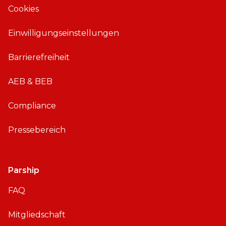
Cookies
O
n
S
d
Einwilligungseinstellungen
r
o
Barrierefreiheit
i
d
AEB & BEB
Compliance
Pressebereich
Parship
FAQ
Mitgliedschaft