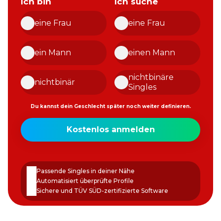
Ich bin
Ich suche
eine Frau
eine Frau
ein Mann
einen Mann
nichtbinäre
nichtbinär
Singles
Du kannst dein Geschlecht später noch weiter definieren.
Meine
Kostenlos anmelden
E-
Mail-
Passwort
Adresse
erstellen
Passende Singles in deiner Nähe
Automatisiert überprüfte Profile
Sichere und TÜV SÜD-zertifizierte Software