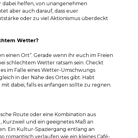
 dabei helfen, von unangenehmen
et aber auch darauf, dass euer
tstärke oder zu viel Aktionismus überdeckt
echtem Wetter?
den einen Ort“. Gerade wenn ihr euch im Freien
bei schlechtem Wetter ratsam sein. Checkt
 es im Falle eines Wetter-Umschwungs
eich in der Nähe des Ortes gibt. Habt
it dabei, falls es anfangen sollte zu regnen.
tische Route oder eine Kombination aus
 Kurzweil und ein geeignetes Maß an
n. Ein Kultur-Spaziergang entlang an
 romantisch verlaufen wie ein kleines Café-