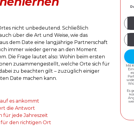
nnenlernen
Du
Mei
E-
Ortes nicht unbedeutend. Schließlich
Mail
auch über die Art und Weise, wie das
Pas
Adr
 aus dem Date eine langjährige Partnerschaft
erst
 auch immer wieder gerne an den Moment
m. Die Frage lautet also: Wohin beim ersten
tionen zusammengestellt, welche Orte sich für
Mit 
Ein
dabei zu beachten gilt – zuzüglich einiger
e
Par
sten Date machen kann.
wide
Wid
Es g
ko
Ang
orauf es ankommt
wei
fert die Antwort
 für jede Jahreszeit
l für den richtigen Ort