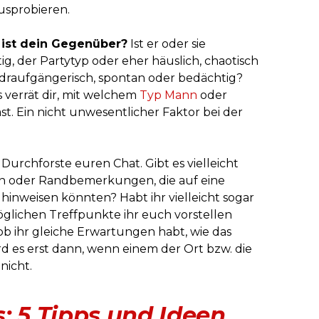
usprobieren.
 ist dein Gegenüber?
Ist er oder sie
ig, der Partytyp oder eher häuslich, chaotisch
 draufgängerisch, spontan oder bedächtig?
s verrät dir, mit welchem
Typ Mann
oder
t. Ein nicht unwesentlicher Faktor bei der
Durchforste euren Chat. Gibt es vielleicht
 oder Randbemerkungen, die auf eine
hinweisen könnten? Habt ihr vielleicht sogar
glichen Treffpunkte ihr euch vorstellen
b ihr gleiche Erwartungen habt, wie das
ird es erst dann, wenn einem der Ort bzw. die
nicht.
: 5 Tipps und Ideen