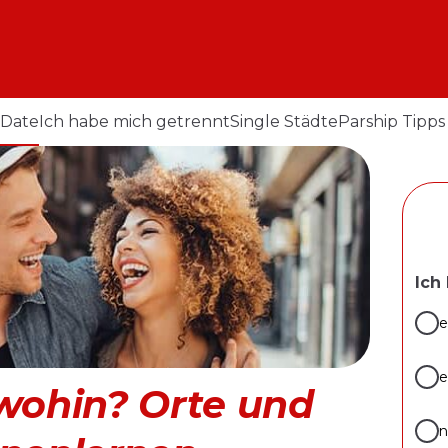
 Date
Ich habe mich getrennt
Single Städte
Parship Tipps
Ich
e
e
 wohin? Orte und
n