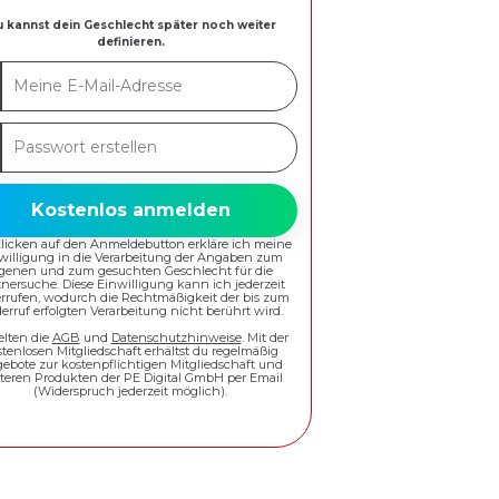
 kannst dein Geschlecht später noch weiter
definieren.
ne
-
swort
esse
ellen
Kostenlos anmelden
Klicken auf den Anmeldebutton erkläre ich meine
willigung in die Verarbeitung der Angaben zum
igenen und zum gesuchten Geschlecht für die
tnersuche. Diese Einwilligung kann ich jederzeit
rrufen, wodurch die Rechtmäßigkeit der bis zum
erruf erfolgten Verarbeitung nicht berührt wird.
elten die
AGB
und
Datenschutzhinweise
. Mit der
stenlosen Mitgliedschaft erhältst du regelmäßig
ebote zur kostenpflichtigen Mitgliedschaft und
teren Produkten der PE Digital GmbH per Email
(Widerspruch jederzeit möglich).