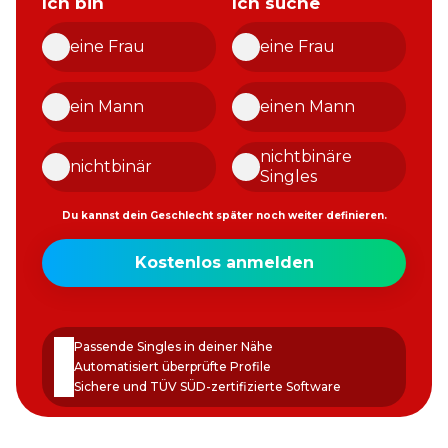
Ich bin
Ich suche
eine Frau
eine Frau
ein Mann
einen Mann
nichtbinäre
nichtbinär
Singles
Du kannst dein Geschlecht später noch weiter definieren.
Meine
Kostenlos anmelden
E-
Mail-
Passwort
Adresse
erstellen
Passende Singles in deiner Nähe
Automatisiert überprüfte Profile
Sichere und TÜV SÜD-zertifizierte Software