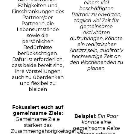
einem viel
Fähigkeiten und
beschäftigten
Einschränkungen des
Partner zu erwarten,
Partners/der
täglich viel Zeit für
Partnerin, die
gemeinsame
Lebensumstände
Aktivitäten
sowie die
aufzubringen, könnte
persönlichen
ein realistischer
Bedürfnisse
Ansatz sein, qualitativ
berücksichtigen.
hochwertige Zeit an
Dafür ist erforderlich,
den Wochenenden zu
dass beide bereit sind,
planen.
ihre Vorstellungen
auch zu überdenken
und flexibel zu
bleiben
Fokussiert euch auf
gemeinsame Ziele:
Beispiel:
Ein Paar
Gemeinsame Ziele
könnte eine
stärken das
gemeinsame Reise
Zusammengehörigkeitsgefühl