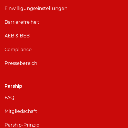
S
d
Einwilligungseinstellungen
r
o
Barrierefreiheit
i
d
AEB & BEB
Compliance
Pressebereich
Parship
FAQ
Mitgliedschaft
Parship-Prinzip