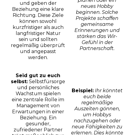
planen oder ein
und geben der
neues Hobby
Beziehung eine klare
beginnen. Solche
Richtung. Diese Ziele
Projekte schaffen
können sowohl
gemeinsame
kurzfristiger als auch
Erinnerungen und
langfristiger Natur
stärken das Wir-
sein und sollten
Gefühl in der
regelmäßig überprüft
Partnerschaft.
und angepasst
werden.
Seid gut zu euch
selbst:
Selbstfürsorge
und persönliches
Beispiel:
Ihr könntet
Wachstum spielen
euch beide
eine zentrale Rolle im
regelmäßige
Management von
Auszeiten gönnen,
Erwartungen in einer
um Hobbys
Beziehung. Ein
nachzugehen oder
gesunder,
neue Fähigkeiten zu
zufriedener Partner
erlernen. Dies könnte