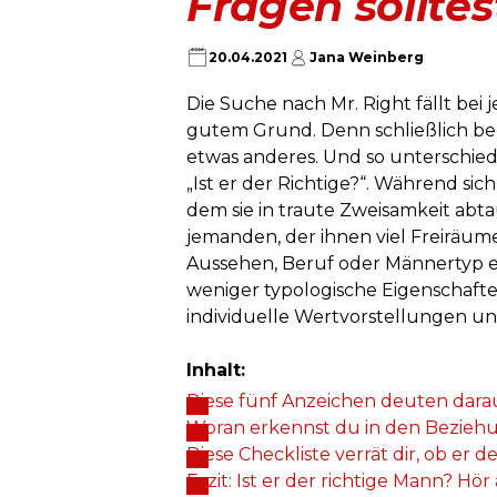
Fragen solltest
20.04.2021
Jana Weinberg
Die Suche nach Mr. Right fällt bei
gutem Grund. Denn schließlich bed
etwas anderes. Und so unterschiedl
„Ist er der Richtige?“. Während si
dem sie in traute Zweisamkeit ab
jemanden, der ihnen viel Freiräum
Aussehen, Beruf oder Männertyp ei
weniger typologische Eigenschafte
individuelle Wertvorstellungen u
Inhalt:
Diese fünf Anzeichen deuten darauf 
Woran erkennst du in den Beziehu
Diese Checkliste verrät dir, ob er d
Fazit: Ist er der richtige Mann? Hö