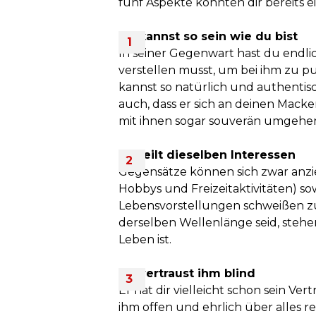
fünf Aspekte könnten dir bereits ei
Du kannst so sein wie du bist
In seiner Gegenwart hast du endli
verstellen musst, um bei ihm zu 
kannst so natürlich und authentisc
auch, dass er sich an deinen Mack
mit ihnen sogar souverän umgehen 
Ihr teilt dieselben Interessen
Gegensätze können sich zwar anzi
Hobbys und Freizeitaktivitäten) 
Lebensvorstellungen schweißen z
derselben Wellenlänge seid, stehen
Leben ist.
Du vertraust ihm blind
Er hat dir vielleicht schon sein Ve
ihm offen und ehrlich über alles r