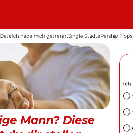
 Date
Ich habe mich getrennt
Single Städte
Parship Tipps
Ich
e
e
htige Mann? Diese
n