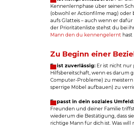
Kennenlernphase über seinen Schat
(obwohl er Actionfilme mag) oder b
aufs Glatteis – auch wenn er dafü
der Prioritätenliste stehst du bei ih
Mann den du kennengelernt
hast 
Zu Beginn einer Bezi
Er ist zuverlässig:
Er ist nicht nur
Hilfsbereitschaft, wenn es darum 
Computer-Probleme) zu meistern
sperrige Möbel aufbauen) zu verri
Er passt in dein soziales Umfeld
Freunden und deiner Familie triffs
wiederum die Bestätigung, dass si
richtige Mann für dich ist. Was wil