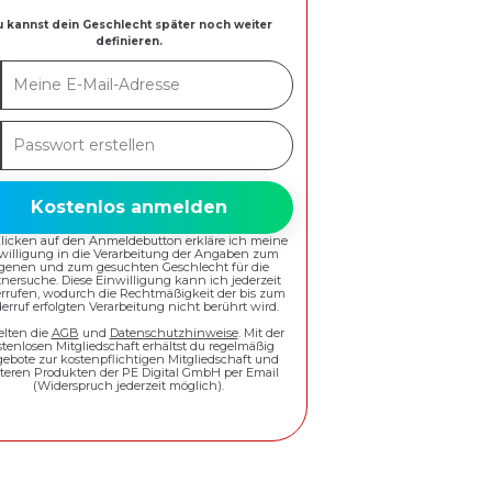
 kannst dein Geschlecht später noch weiter
definieren.
ne
-
swort
esse
ellen
Kostenlos anmelden
Klicken auf den Anmeldebutton erkläre ich meine
willigung in die Verarbeitung der Angaben zum
igenen und zum gesuchten Geschlecht für die
tnersuche. Diese Einwilligung kann ich jederzeit
rrufen, wodurch die Rechtmäßigkeit der bis zum
erruf erfolgten Verarbeitung nicht berührt wird.
elten die
AGB
und
Datenschutzhinweise
. Mit der
stenlosen Mitgliedschaft erhältst du regelmäßig
ebote zur kostenpflichtigen Mitgliedschaft und
teren Produkten der PE Digital GmbH per Email
(Widerspruch jederzeit möglich).