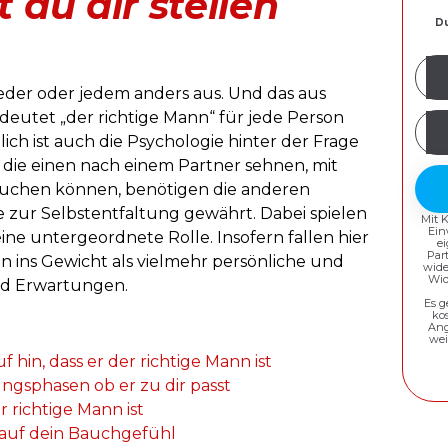
 du dir stellen
Du
Mei
E-
 jeder oder jedem anders aus. Und das aus
Mail
eutet „der richtige Mann“ für jede Person
Pas
Adr
ich ist auch die Psychologie hinter der Frage
erst
ch die einen nach einem Partner sehnen, mit
tauchen können, benötigen die anderen
e zur Selbstentfaltung gewährt. Dabei spielen
Mit 
Ein
ne untergeordnete Rolle. Insofern fallen hier
e
Par
n ins Gewicht als vielmehr persönliche und
wide
Wid
nd Erwartungen.
Es g
ko
Ang
wei
hin, dass er der richtige Mann ist
ngsphasen ob er zu dir passt
er richtige Mann ist
r auf dein Bauchgefühl