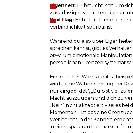
Eigenheit:
Er braucht Zeit, um sic
zuverlässiges Verhalten, dass er inte
Red Flag:
Er hält dich monatelang
Verbindlichkeit spürbar ist.
Während du also über Eigenheiten
sprechen kannst, gibt es Verhalten
etwa um emotionale Manipulation 
persönlichen Grenzen systematisc
Ein kritisches Warnsignal ist beisp
wird deine Wahrnehmung der Realitä
nur eingebildet“, „Du bist viel zu 
Macht auszuüben und dich zu veru
„Nein“ nicht akzeptiert – sei es bei
Momenten – ist das eine Grenzüber
Wer bereits in der Kennenlernphase
in einer späteren Partnerschaft tun