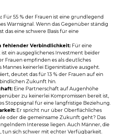
n:
Für 55 % der Frauen ist eine grundlegend
hes Warnsignal. Wenn das Gegenüber ständig
st das eine schwere Basis für eine
 fehlender Verbindlichkeit:
Für eine
 ist ein ausgeglichenes Investment beider
r Frauen empfinden es als deutliches
 Mannes keinerlei Eigeninitiative ausgeht.
iert, deutet das für 13 % der Frauen auf ein
bindlichen Zukunft hin.
haft:
Eine Partnerschaft auf Augenhöhe
egenüber zu keinerlei Kompromissen bereit ist,
es Stoppsignal für eine langfristige Beziehung.
rkeit:
Er spricht nur über Oberflächliches
hle oder die gemeinsame Zukunft geht? Das
gelndem Interesse liegen. Auch Männer, die
 tun sich schwer mit echter Verfügbarkeit.