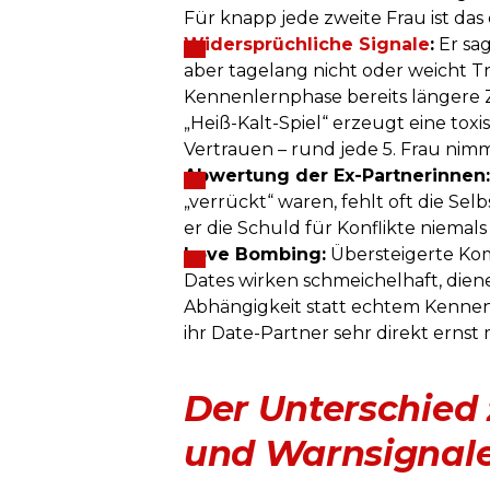
Für knapp jede zweite Frau ist das 
Widersprüchliche Signale
:
Er sag
aber tagelang nicht oder weicht 
Kennenlernphase bereits längere Ze
„Heiß-Kalt-Spiel“ erzeugt eine to
Vertrauen – rund jede 5. Frau nimm
Abwertung der Ex-Partnerinnen:
„verrückt“ waren, fehlt oft die Selbs
er die Schuld für Konflikte niemals 
Love Bombing:
Übersteigerte Ko
Dates wirken schmeichelhaft, dien
Abhängigkeit statt echtem Kennenl
ihr Date-Partner sehr direkt ernst
Der Unterschied
und Warnsignalen