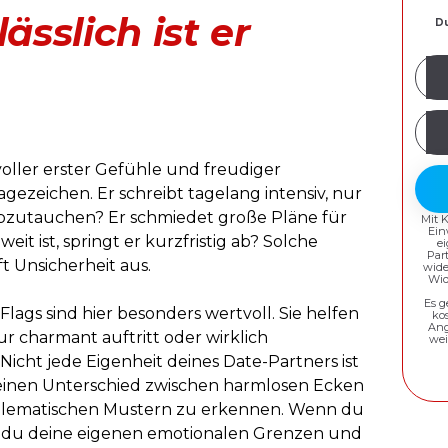
ässlich ist er
Du
Mei
E-
Mail
Pas
Adr
erst
voller erster Gefühle und freudiger
agezeichen. Er schreibt tagelang intensiv, nur
abzutauchen? Er schmiedet große Pläne für
Mit 
Ein
t ist, springt er kurzfristig ab? Solche
e
Par
t Unsicherheit aus.
wide
Wid
Es g
ags sind hier besonders wertvoll. Sie helfen
ko
Ang
ur charmant auftritt oder wirklich
wei
 Nicht jede Eigenheit deines Date-Partners ist
n feinen Unterschied zwischen harmlosen Ecken
blematischen Mustern zu erkennen. Wenn du
zt du deine eigenen emotionalen Grenzen und