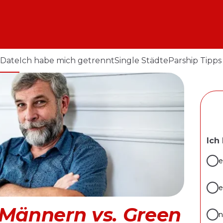
 Date
Ich habe mich getrennt
Single Städte
Parship Tipps
Ich
e
e
 Männern vs. Green
n