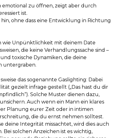
h emotional zu öffnen, zeigt aber durch
ressiert ist.
 hin, ohne dass eine Entwicklung in Richtung
 wie Unpünktlichkeit mit deinem Date
sweisen, die keine Verhandlungssache sind –
und toxische Dynamiken, die deine
h untergraben.
ielsweise das sogenannte Gaslighting: Dabei
t gezielt infrage gestellt („Das hast du dir
empfindlich“). Solche Muster dienen dazu,
nsichern. Auch wenn ein Mann ein klares
 der Planung eurer Zeit oder in intimen
schreitung, die du ernst nehmen solltest.
 deine Integrität missachtet, wird dies auch
. Bei solchen Anzeichen ist es wichtig,