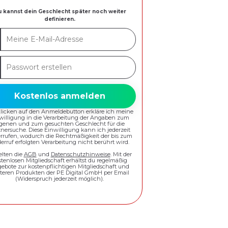
 kannst dein Geschlecht später noch weiter
definieren.
ne
-
swort
esse
ellen
Kostenlos anmelden
Klicken auf den Anmeldebutton erkläre ich meine
willigung in die Verarbeitung der Angaben zum
igenen und zum gesuchten Geschlecht für die
tnersuche. Diese Einwilligung kann ich jederzeit
rrufen, wodurch die Rechtmäßigkeit der bis zum
erruf erfolgten Verarbeitung nicht berührt wird.
elten die
AGB
und
Datenschutzhinweise
. Mit der
stenlosen Mitgliedschaft erhältst du regelmäßig
ebote zur kostenpflichtigen Mitgliedschaft und
teren Produkten der PE Digital GmbH per Email
(Widerspruch jederzeit möglich).