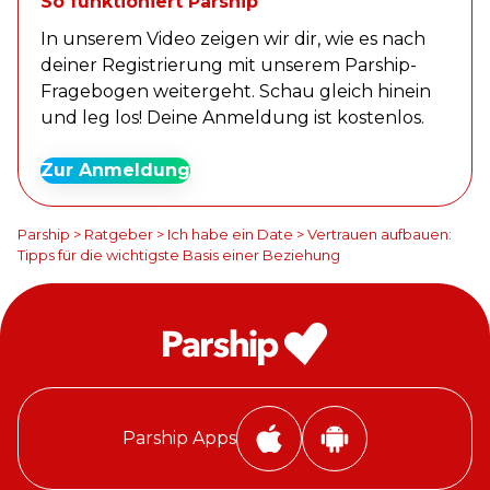
So funktioniert Parship
In unserem Video zeigen wir dir, wie es nach
deiner Registrierung mit unserem Parship-
Fragebogen weitergeht. Schau gleich hinein
und leg los! Deine Anmeldung ist kostenlos.
Zur Anmeldung
Parship
>
Ratgeber
>
Ich habe ein Date
>
Vertrauen aufbauen:
Tipps für die wichtigste Basis einer Beziehung
Parship Apps
P
P