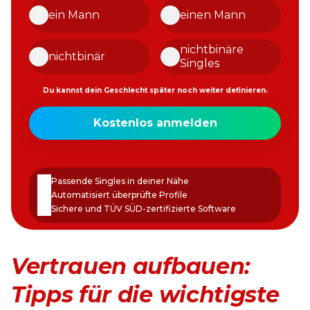
ein Mann
einen Mann
nichtbinäre
nichtbinär
Singles
Du kannst dein Geschlecht später noch weiter definieren.
Meine
Kostenlos anmelden
E-
Mail-
Passwort
Adresse
erstellen
Passende Singles in deiner Nähe
Automatisiert überprüfte Profile
Sichere und TÜV SÜD-zertifizierte Software
Vertrauen aufbauen:
Tipps für die wichtigste