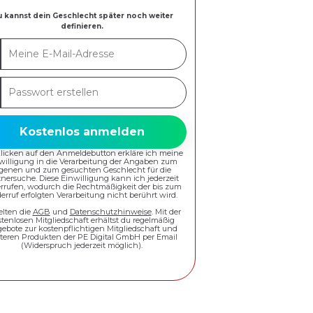
 kannst dein Geschlecht später noch weiter
definieren.
ne
-
swort
esse
ellen
Kostenlos anmelden
Klicken auf den Anmeldebutton erkläre ich meine
willigung in die Verarbeitung der Angaben zum
igenen und zum gesuchten Geschlecht für die
tnersuche. Diese Einwilligung kann ich jederzeit
rrufen, wodurch die Rechtmäßigkeit der bis zum
erruf erfolgten Verarbeitung nicht berührt wird.
elten die
AGB
und
Datenschutzhinweise
. Mit der
stenlosen Mitgliedschaft erhältst du regelmäßig
ebote zur kostenpflichtigen Mitgliedschaft und
teren Produkten der PE Digital GmbH per Email
(Widerspruch jederzeit möglich).