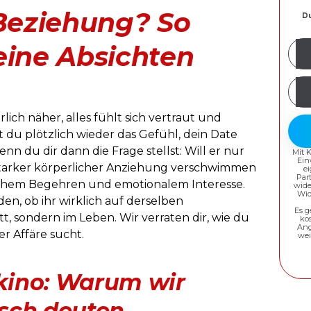
 Beziehung? So
Du
Mei
eine Absichten
E-
Mail
Pas
Adr
erst
ich näher, alles fühlt sich vertraut und
t du plötzlich wieder das Gefühl, dein Date
n du dir dann die Frage stellst: Will er nur
Mit 
Ein
 starker körperlicher Anziehung verschwimmen
e
Par
ichem Begehren und emotionalem Interesse.
wide
Wid
en, ob ihr wirklich auf derselben
Es g
t, sondern im Leben. Wir verraten dir, wie du
ko
Ang
r Affäre sucht.
wei
fkino: Warum wir
lsch deuten