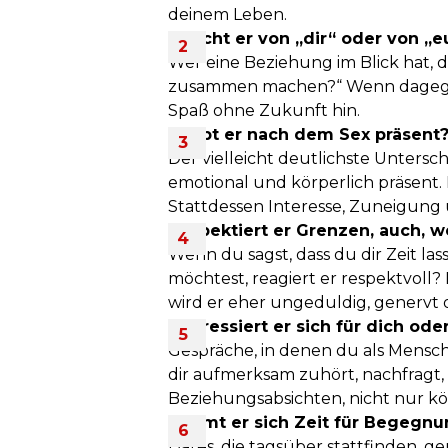
deinem Leben.
Spricht er von „dir“ oder von „
Wer eine Beziehung im Blick hat, 
zusammen machen?“ Wenn dagegen 
Spaß ohne Zukunft hin.
Bleibt er nach dem Sex präsent
Der vielleicht deutlichste Untersc
emotional und körperlich präsent. 
Stattdessen Interesse, Zuneigung
Respektiert er Grenzen, auch, w
Wenn du sagst, dass du dir Zeit la
möchtest, reagiert er respektvoll? D
wird er eher ungeduldig, genervt
Interessiert er sich für dich ode
Gespräche, in denen du als Mensch
dir aufmerksam zuhört, nachfragt, 
Beziehungsabsichten, nicht nur kör
Nimmt er sich Zeit für Begegnu
Dates, die tagsüber stattfinden