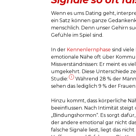
Wenn es ums Dating geht, interpreti
ein Satz können ganze Gedankenk
menschlich. Denn unser Gehirn su
Gefühle im Spiel sind.
In der
Kennenlernphase
sind viel
emotionale Nähe oft über Kommuni
Missverständnissen: Er meint es viell
umgekehrt. Diese Unterschiede zei
1
Studie:
Während 28 % der Män
sehen das lediglich 9 % der Fraue
Hinzu kommt, dass körperliche Näh
beeinflussen. Nach Intimität steigt
„Bindungshormon“. Es sorgt dafür,
der andere emotional gar nicht d
falsche Signale liest, liegt das nicht