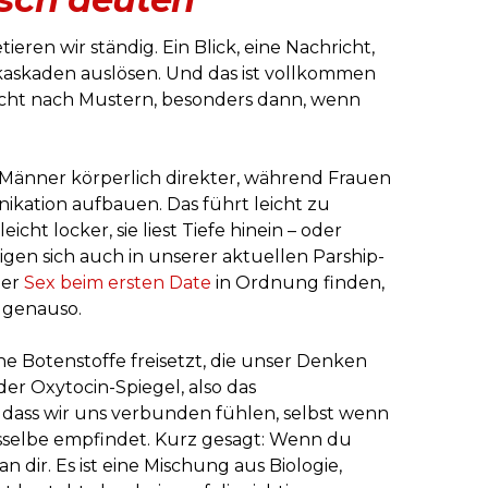
eren wir ständig. Ein Blick, eine Nachricht,
askaden auslösen. Und das ist vollkommen
cht nach Mustern, besonders dann, wenn
e Männer körperlich direkter, während Frauen
kation aufbauen. Das führt leicht zu
eicht locker, sie liest Tiefe hinein – oder
gen sich auch in unserer aktuellen Parship-
ner
Sex beim ersten Date
in Ordnung finden,
n genauso.
e Botenstoffe freisetzt, die unser Denken
 der Oxytocin-Spiegel, also das
 dass wir uns verbunden fühlen, selbst wenn
asselbe empfindet. Kurz gesagt: Wenn du
 an dir. Es ist eine Mischung aus Biologie,