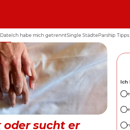
 Date
Ich habe mich getrennt
Single Städte
Parship Tipps
Ich
e
e
x oder sucht er
n