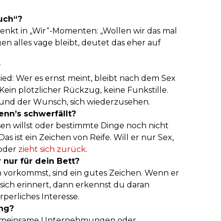
euch“?
denkt in „Wir“-Momenten: „Wollen wir das mal
alles vage bleibt, deutet das eher auf
?
hied: Wer es ernst meint, bleibt nach dem Sex
Kein plötzlicher Rückzug, keine Funkstille.
 und der Wunsch, sich wiederzusehen.
enn’s schwerfällt?
ssen willst oder bestimmte Dinge noch nicht
as ist ein Zeichen von Reife. Will er nur Sex,
 oder
zieht sich zurück
.
r nur für dein Bett?
 vorkommst, sind ein gutes Zeichen. Wenn er
sich erinnert, dann erkennst du daran
perliches Interesse.
ng?
, gemeinsame Unternehmungen oder