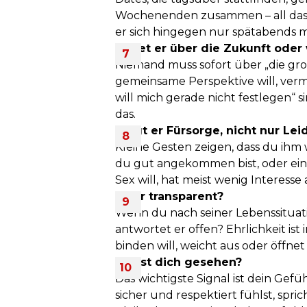
Wochenenden zusammen – all das 
er sich hingegen nur spätabends me
Redet er über die Zukunft oder 
Niemand muss sofort über „die gro
gemeinsame Perspektive will, verm
will mich gerade nicht festlegen“ 
das.
Zeigt er Fürsorge, nicht nur Le
Kleine Gesten zeigen, dass du ihm w
du gut angekommen bist, oder ei
Sex will, hat meist wenig Interess
Ist er transparent?
Wenn du nach seiner Lebenssituat
antwortet er offen? Ehrlichkeit ist
binden will, weicht aus oder öffnet
Fühlst dich gesehen?
Das wichtigste Signal ist dein Gef
sicher und respektiert fühlst, spric