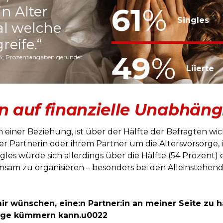
61
%
n Alter
Singles
al welche
eife.“
49
%
24; Prozentangaben gerundet
Liierte
en auf finanzielle Unabhäng
 einer Beziehung, ist über der Hälfte der Befragten wich
 Partnerin oder ihrem Partner um die Altersvorsorge, 
ingles würde sich allerdings über die Hälfte (54 Prozen
am zu organisieren – besonders bei den Alleinstehende
mir wünschen, eine:n Partner:in an meiner Seite zu 
rge kümmern kann.u0022