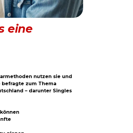
s eine
Sparmethoden nutzen sie und
p
befragte zum Thema
utschland – darunter Singles
u können
ünfte