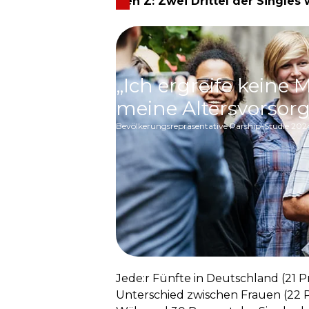
Gen Z: Zwei Drittel der Singles
„Ich ergreife kein
meine Altersvorsorg
Bevölkerungsrepräsentative Parship-Studie 20
Jede:r Fünfte in Deutschland (21 P
Unterschied zwischen Frauen (22 Pr