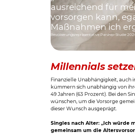
ausreichend für mei
vorsorgen kann, eg
Maßnahmen ich ergr
Bevölkerungsrepräsentative Parship-Studie 20
Millennials setz
Finanzielle Unabhängigkeit, auch in
kümmern sich unabhängig von ihrer
49 Jahren (63 Prozent). Bei den S
wünschen, um die Vorsorge gemeins
dieser Wunsch ausgeprägt.
Singles nach Alter: „Ich würde 
gemeinsam um die Altersvorso