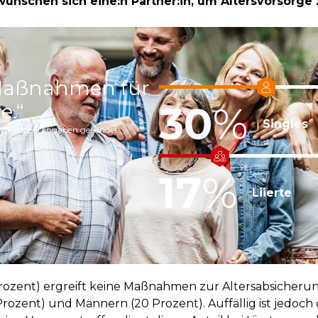
 wünschen sich eine:n Partner:in, um Altersvorsorge
e Maßnahmen für
30
%
e.“
Singles
24; Prozentangaben gerundet
17
%
Liierte
rozent) ergreift keine Maßnahmen zur Altersabsicherung
ozent) und Männern (20 Prozent). Auffällig ist jedoch 