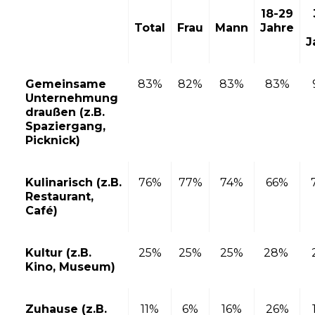
18-29
Total
Frau
Mann
Jahre
J
Gemeinsame
83%
82%
83%
83%
Unternehmung
draußen (z.B.
Spaziergang,
Picknick)
Kulinarisch (z.B.
76%
77%
74%
66%
Restaurant,
Café)
Kultur (z.B.
25%
25%
25%
28%
Kino, Museum)
Zuhause (z.B.
11%
6%
16%
26%