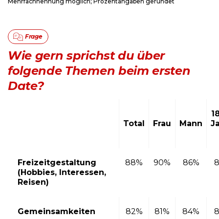
Mehrfachnennung möglich; Prozentangaben gerundet
Wie gern sprichst du über
folgende Themen beim ersten
Date?
1
Total
Frau
Mann
J
Freizeitgestaltung
88%
90%
86%
(Hobbies, Interessen,
Reisen)
Gemeinsamkeiten
82%
81%
84%