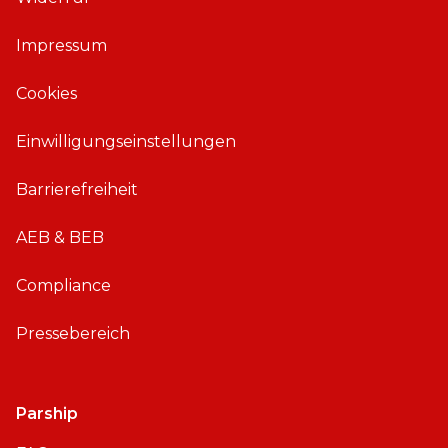
ü
ü
Impressum
r
r
i
A
Cookies
O
n
S
d
Einwilligungseinstellungen
r
o
Barrierefreiheit
i
d
AEB & BEB
Compliance
Pressebereich
Parship