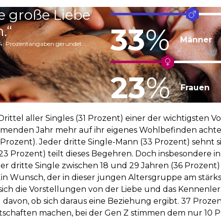
e große Liebe
33
%
.“
Männer
24; Prozentangaben gerundet
23
%
Frauen
rittel aller Singles (31 Prozent) einer der wichtigsten 
menden Jahr mehr auf ihr eigenes Wohlbefinden acht
 Prozent). Jeder dritte Single-Mann (33 Prozent) sehnt
(23 Prozent) teilt dieses Begehren. Doch insbesondere in
r dritte Single zwischen 18 und 29 Jahren (36 Prozent) 
Ein Wunsch, der in dieser jungen Altersgruppe am stärkst
ch die Vorstellungen von der Liebe und das Kennenler
davon, ob sich daraus eine Beziehung ergibt. 37 Prozen
schaften machen, bei der Gen Z stimmen dem nur 10 P