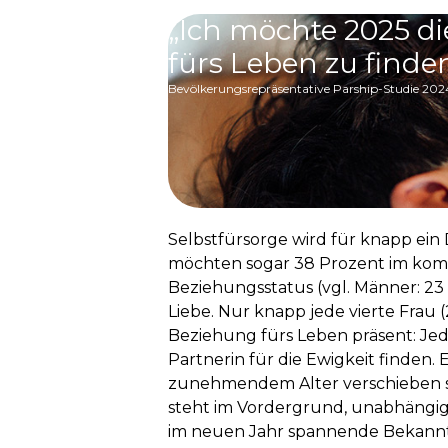
„Ich möchte 2025 di
fürs Leben zu finden
Bevölkerungsrepräsentative Parship-Studie 20
Selbstfürsorge wird für knapp ein D
möchten sogar 38 Prozent im kom
Beziehungsstatus (vgl. Männer: 23
Liebe. Nur knapp jede vierte Frau 
Beziehung fürs Leben präsent: Jede
Partnerin für die Ewigkeit finden. 
zunehmendem Alter verschieben si
steht im Vordergrund, unabhängig 
im neuen Jahr spannende Bekannt