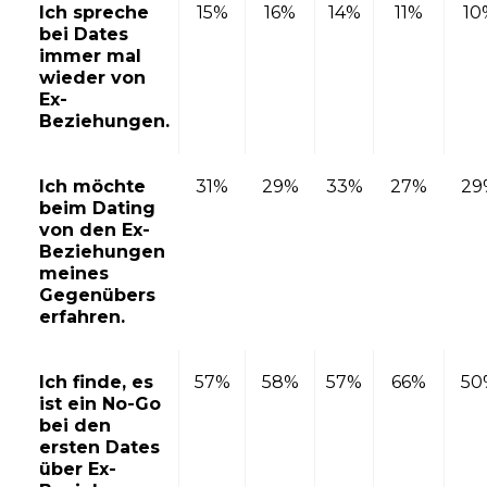
Ich spreche
15%
16%
14%
11%
10
bei Dates
immer mal
wieder von
Ex-
Beziehungen.
Ich möchte
31%
29%
33%
27%
29
beim Dating
von den Ex-
Beziehungen
meines
Gegenübers
erfahren.
Ich finde, es
57%
58%
57%
66%
50
ist ein No-Go
bei den
ersten Dates
über Ex-