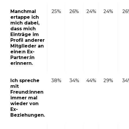
Manchmal
25%
26%
24%
24%
26
ertappe ich
mich dabei,
dass mich
Einträge im
Profil anderer
Mitglieder an
eine:n Ex-
Partner:in
erinnern.
Ich spreche
38%
34%
44%
29%
34
mit
Freund:innen
immer mal
wieder von
Ex-
Beziehungen.