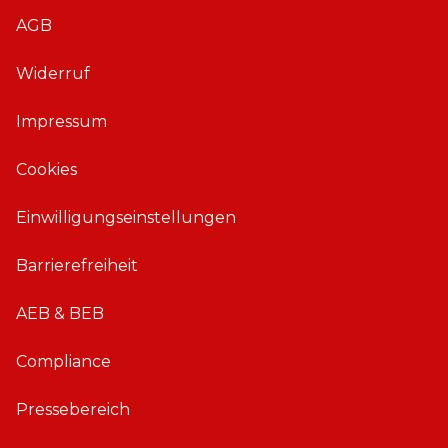
A
A
AGB
p
p
p
p
Widerruf
f
f
ü
ü
Impressum
r
r
i
A
Cookies
O
n
S
d
Einwilligungseinstellungen
r
o
Barrierefreiheit
i
d
AEB & BEB
Compliance
Pressebereich