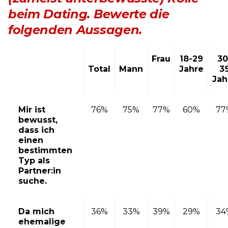
beim Dating. Bewerte die
folgenden Aussagen.
Frau
18-29
30
Total
Mann
Jahre
3
Jah
Mir ist
76%
75%
77%
60%
77
bewusst,
dass ich
einen
bestimmten
Typ als
Partner:in
suche.
Da mich
36%
33%
39%
29%
34
ehemalige