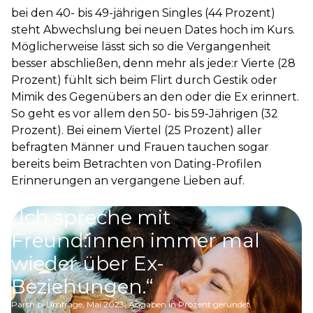
bei den 40- bis 49-jährigen Singles (44 Prozent)
steht Abwechslung bei neuen Dates hoch im Kurs.
Möglicherweise lässt sich so die Vergangenheit
besser abschließen, denn mehr als jede:r Vierte (28
Prozent) fühlt sich beim Flirt durch Gestik oder
Mimik des Gegenübers an den oder die Ex erinnert.
So geht es vor allem den 50- bis 59-Jährigen (32
Prozent). Bei einem Viertel (25 Prozent) aller
befragten Männer und Frauen tauchen sogar
bereits beim Betrachten von Dating-Profilen
Erinnerungen an vergangene Lieben auf.
„Ich spreche mit
Freund:innen immer mal
wieder über Ex-
Beziehungen.“
Parship-Umfrage, Mai 2023; Angaben in Prozent gerundet