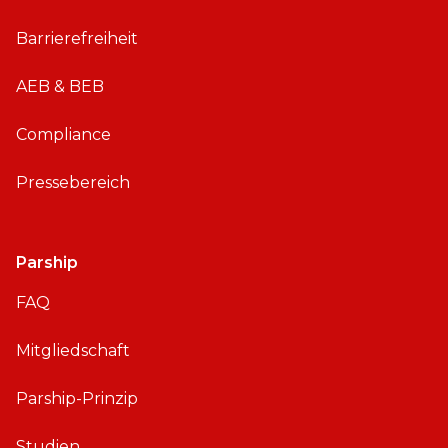
o
Barrierefreiheit
i
d
AEB & BEB
Compliance
Pressebereich
Parship
FAQ
Mitgliedschaft
Parship-Prinzip
Studien