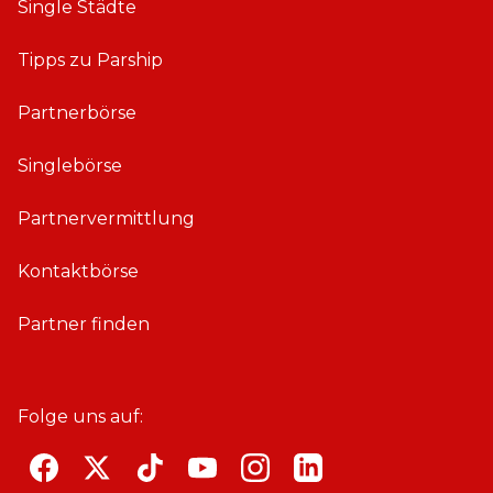
Single Städte
Tipps zu Parship
Partnerbörse
Singlebörse
Partnervermittlung
Kontaktbörse
Partner finden
Folge uns auf:
F
T
T
Y
i
L