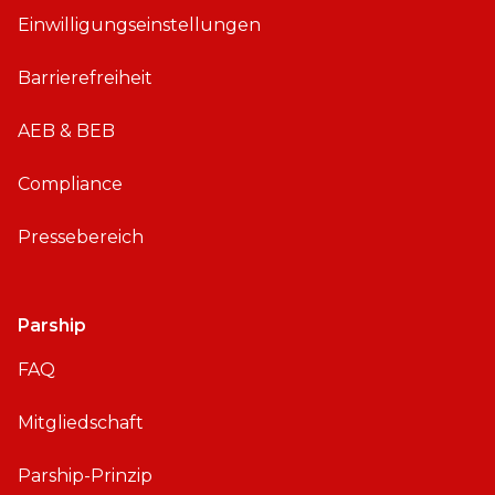
Einwilligungseinstellungen
r
o
Barrierefreiheit
i
d
AEB & BEB
Compliance
Pressebereich
Parship
FAQ
Mitgliedschaft
Parship-Prinzip