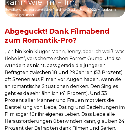
kann wie im Film.
Bevölkerungsrepräsentative Parship-Studie, Juni 2022; Angaben in
Prozent gerundet
Abgeguckt! Dank Filmabend
zum Romantik-Pro?
„Ich bin kein kluger Mann, Jenny, aber ich weiß, was
Liebe ist“, versicherte schon Forrest Gump. Und so
wundert es nicht, dass gerade die jüngeren
Befragten zwischen 18 und 29 Jahren (53 Prozent)
oft Szenen aus Filmen vor Augen haben, wenn sie
an romantische Situationen denken. Den Singles
geht es da sehr ähnlich (41 Prozent). Und 33
Prozent aller Männer und Frauen motiviert die
Darstellung von Liebe, Dating und Beziehungen im
Film sogar für ihr eigenes Leben. Dass Liebe alle
Herausforderungen überwinden kann, glauben 24
Prozent der Befragten dank Filmen und Serien.