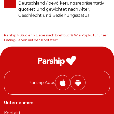
Deutschland / bevölkerungsrepräsentativ
quotiert und gewichtet nach Alter,
Geschlecht und Beziehungsstatus
Parship
>
Studien
>
Liebe nach Drehbuch? Wie Popkultur unser
Dating-Leben auf den Kopf stellt
Parship Apps
P
P
a
a
r
r
Unternehmen
s
s
Kontakt
h
h