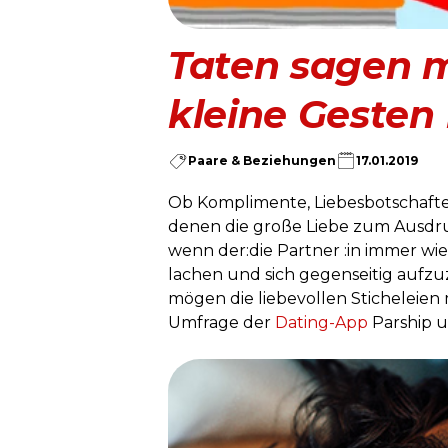
Taten sagen m
kleine Gesten 
Paare & Beziehungen
17.01.2019
Ob Komplimente, Liebesbotschaften 
denen die große Liebe zum Ausdruc
wenn der:die Partner :in immer wie
lachen und sich gegenseitig aufzu
mögen die liebevollen Sticheleien 
Umfrage der
Dating-App
Parship u
45
%