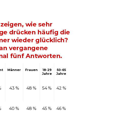
zeigen, wie sehr
nge drücken häufig die
mer wieder glücklich?
e an vergangene
mal fünf Antworten.
mt
Männer
Frauen
18-29
50-65
Jahre
Jahre
%
43 %
48 %
54 %
42 %
%
40 %
48 %
45 %
46 %