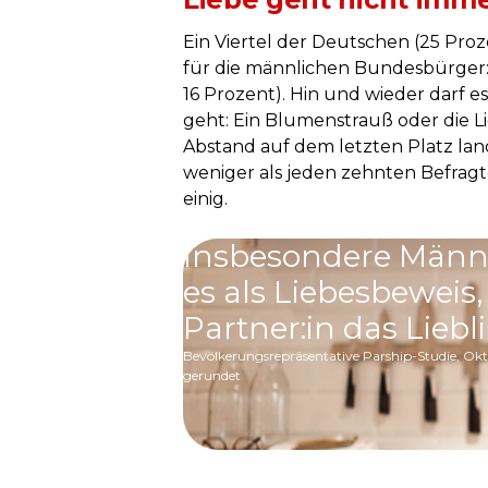
Ein Viertel der Deutschen (25 Proze
für die männlichen Bundesbürger: 
16 Prozent). Hin und wieder darf 
geht: Ein Blumenstrauß oder die Lie
Abstand auf dem letzten Platz lan
weniger als jeden zehnten Befragt
einig.
Insbesondere Männ
es als Liebesbeweis
Partner:in das Liebl
Bevölkerungsrepräsentative Parship-Studie, Ok
gerundet