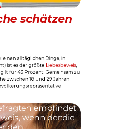
che schätzen
leinen alltäglichen Dinge, in
t) ist es der größte
Liebesbeweis
,
“ gilt für 43 Prozent: Gemeinsam zu
sche zwischen 18 und 29 Jahren
bevölkerungsrepräsentative
efragten empfindet
eweis, wenn der:die
er den