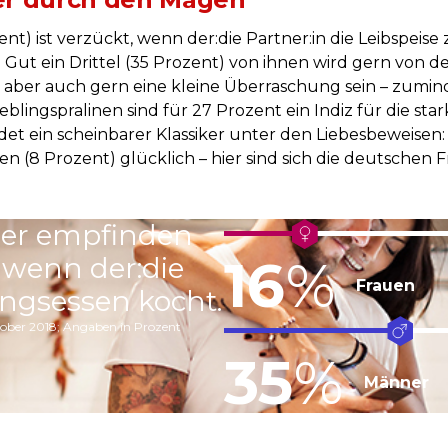
nt) ist verzückt, wenn der:die Partner:in die Leibspeise 
Gut ein Drittel (35 Prozent) von ihnen wird gern von de
es aber auch gern eine kleine Überraschung sein – zumi
blingspralinen sind für 27 Prozent ein Indiz für die sta
det ein scheinbarer Klassiker unter den Liebesbeweisen
en (8 Prozent) glücklich – hier sind sich die deutsch
er empfinden
16
%
, wenn der:die
Frauen
ingsessen kocht.
tober 2018; Angaben in Prozent
35
%
Männer