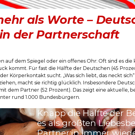
ehr als Worte – Deuts
in der Partnerschaft
auf dem Spiegel oder ein offenes Ohr: Oft sind es die k
k kommt. Für fast die Hälfte der Deutschen (45 Prozen
der Körperkontakt sucht. „Was sich liebt, das neckt sich
ziehen, macht sie richtig glücklich. Insbesondere Deut
mit dem Partner (52 Prozent). Das zeigt eine aktuelle, 
nter rund 1.000 Bundesbürgern.
Knapp die Hälfte der B
es als größten Liebesb
Partner:in immer wied