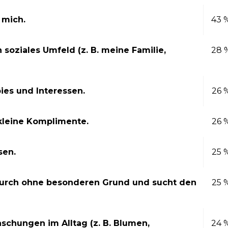
 mich.
43 
n soziales Umfeld (z. B. meine Familie,
28 
ies und Interessen.
26 
kleine Komplimente.
26 
sen.
25 
ndurch ohne besonderen Grund und sucht den
25 
aschungen im Alltag (z. B. Blumen,
24 