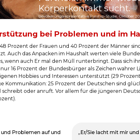
Körperkontakt sucht.
Bevölkerungsrepräsentative Parship-Studie, Oktober 2
rstützung bei Problemen und im Ha
 – 48 Prozent der Frauen und 40 Prozent der Männer sind 
t. Auch das Anpacken im Haushalt werten viele Bunde
, wenn auch Er mal den Müll runterbringt. Dass sich i
 nur 16 Prozent der Bundesbürger als Zeichen wahrer L
eigenen Hobbies und Interessen unterstützt (29 Prozent,
ge Kommunikation: 25 Prozent der Deutschen sind glückl
chreibt oder anruft. Vor allem für die jüngeren Deuts
ozent).
n und Problemen auf und
„Er/Sie lacht mit mir und