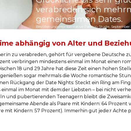
verabreden sich mehrm
gemeinsamen Dates.
Bevölkerungsrepräsentative Parship-Studie, September
ime abhängig von Alter und Bezieh
er:in zu verabreden, gehört für vergebene Deutsche z
ozent verbringen mindestens einmal im Monat einen ro
chen 18 und 29 Jahre hat diese Zeit einen hohen Stelle
n genießen sogar mehrmals die Woche romantische Stun
nen Rückgang der Date Nights: Steckt ein Ring am Fing
einmal im Monat mit dem:der Liebsten – bei nicht verhei
 und pubertierenden Teenagern bleibt die Zweisamkei
 gemeinsame Abende als Paare mit Kindern: 64 Prozent 
e mit Kindern: 57 Prozent). Immerhin gut jede:r Achte