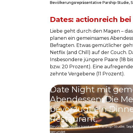
Bevölkerungsrepräsentative Parship-Studie,
Dates: actionreich be
Liebe geht durch den Magen – das 
planen ein gemeinsames Abendesse
Befragten. Etwas gemütlicher geht 
Netflix (and Chill) auf der Couch.
Insbesondere jüngere Paare (18 bi
bzw. 20 Prozent). Eine aufregende
zehnte Vergebene (11 Prozent).
Date Night mit ge
Abendessen: Die Me
bevorzugt ein Dinne
Restaurant.
Bevölkerungsrepräsentative Parship-Studie, S
gerundet