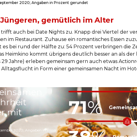
 September 2020; Angaben in Prozent gerundet
i Jüngeren, gemütlich im Alter
trifft auch bei Date Nights zu. Knapp drei Viertel der 
n im Restaurant. Zuhause ein romantisches Essen zuzub
es bei rund der Hälfte zu: 54 Prozent verbringen die Ze
 Das Heimkino kommt übrigens deutlich besser an als der 
s 29 Jahre) erleben gemeinsam gern auch etwas Actionr
 Alltagsflucht in Form einer gemeinsamen Nacht im Hot
meinsamen
71
%
hrheit
Gemeinsam
r mit
eptember 2020; Angaben in Prozent