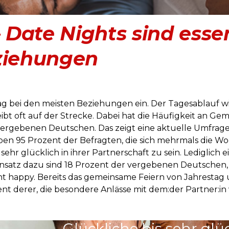
– Date Nights sind essen
ziehungen
tag bei den meisten Beziehungen ein. Der Tagesablauf w
eibt oft auf der Strecke. Dabei hat die Häufigkeit an Ge
r vergebenen Deutschen. Das zeigt eine aktuelle Umfrag
en 95 Prozent der Befragten, die sich mehrmals die Wo
 sehr glücklich in ihrer Partnerschaft zu sein. Lediglich 
nsatz dazu sind 18 Prozent der vergebenen Deutschen, 
ht happy. Bereits das gemeinsame Feiern von Jahrestag u
nt derer, die besondere Anlässe mit dem:der Partner:in 
Glückliche bis sehr glü