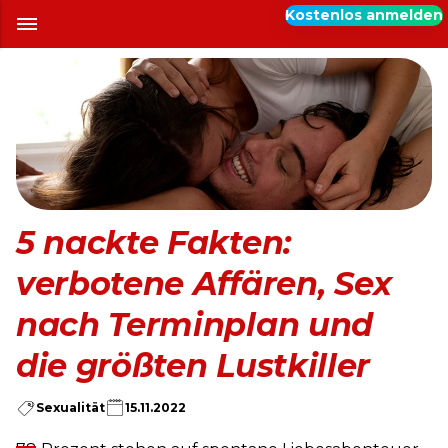
Kostenlos anmelden
5 nackte Fakten:
verbotene Affären, Sex
nach Terminplan und
die größten Lustkiller
Sexualität
15.11.2022