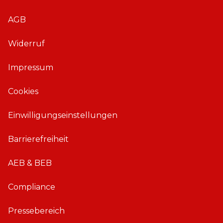
A
A
AGB
p
p
p
p
Widerruf
f
f
ü
ü
Impressum
r
r
i
A
Cookies
O
n
S
d
Einwilligungseinstellungen
r
o
Barrierefreiheit
i
d
AEB & BEB
Compliance
Pressebereich