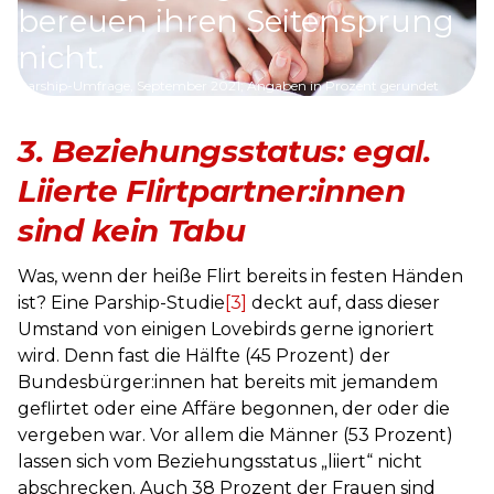
bereuen ihren Seitensprung
nicht.
Parship-Umfrage, September 2021; Angaben in Prozent gerundet
3.
Beziehungsstatus: egal.
Liierte Flirtpartner:innen
sind kein Tabu
Was, wenn der heiße Flirt bereits in festen Händen
ist? Eine Parship-Studie
[3]
deckt auf, dass dieser
Umstand von einigen Lovebirds gerne ignoriert
wird. Denn fast die Hälfte (45 Prozent) der
Bundesbürger:innen hat bereits mit jemandem
geflirtet oder eine Affäre begonnen, der oder die
vergeben war. Vor allem die Männer (53 Prozent)
lassen sich vom Beziehungsstatus „liiert“ nicht
abschrecken. Auch 38 Prozent der Frauen sind