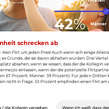
54
%
Frauen
 Prozent gerundet
42
%
Männer
nheit schrecken ab
t: Kein Flirt um jeden Preis! Auch wenn sich einige Alle
t es Gründe, die sie davon abhalten würden. Drei Vierte
tsplatz absehen, wenn sie wissen, dass der:die Kolleg:in
ntermezzo einlassen, wenn der:die potenzielle Flirtpartn
en: 67 Prozent; Männer: 39 Prozent). Für jede:n Dritte
in nicht in Frage: 33 Prozent empfinden einen Flirt am
 / die Kollegin vergeben
„Wenn ich weiß, dass der 