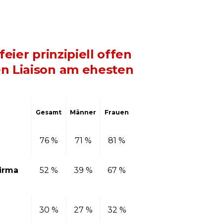
eier prinzipiell offen
n Liaison am ehesten
Gesamt
Männer
Frauen
76 %
71 %
81 %
Firma
52 %
39 %
67 %
30 %
27 %
32 %