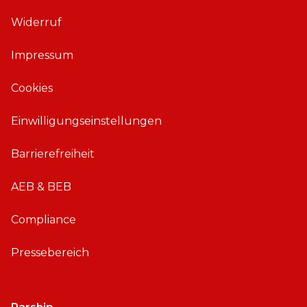
p
p
Widerruf
f
f
ü
ü
Impressum
r
r
i
A
Cookies
O
n
S
d
Einwilligungseinstellungen
r
o
Barrierefreiheit
i
d
AEB & BEB
Compliance
Pressebereich