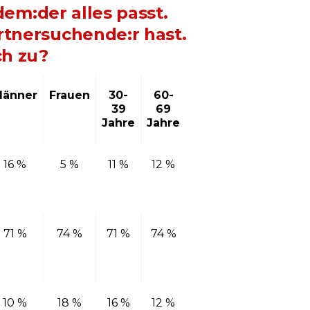
dem:der alles passt.
rtnersuchende:r hast.
ch zu?
änner
Frauen
30-
60-
39
69
Jahre
Jahre
16 %
5 %
11 %
12 %
71 %
74 %
71 %
74 %
10 %
18 %
16 %
12 %