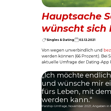
Hauptsache Se
wünscht sich 
Singles & Dating
02.12.2021
Von wegen unverbindlich und
bez
werden können (66 Prozent). Bei Sin
aktuelle Umfrage der Dating-App 
„Ich möchte endli
und wünsche mir ei
fürs Leben, mit dem:
werden kann.“
Parship-Umfrage, November 2021; Angaben in 