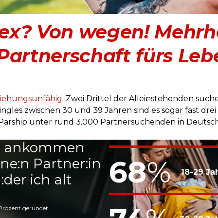
x? Von wegen! Mehrhei
Partnerschaft fürs Leb
iehungsunfähig
: Zwei Drittel der Alleinstehenden suche
gles zwischen 30 und 39 Jahren sind es sogar fast drei V
Parship unter rund 3.000 Partnersuchenden in Deutsch
ch ankommen
68
%
ne:n Partner:in
18-29 Ja
der ich alt
Prozent gerundet