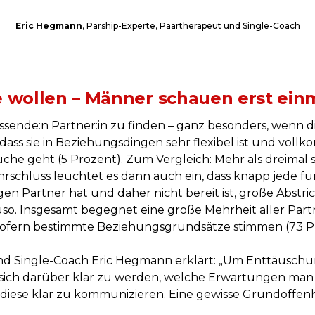
Eric Hegmann
, Parship-Experte, Paartherapeut und Single-Coach
e wollen – Männer schauen erst ein
 passende:n Partner:in zu finden – ganz besonders, wenn
dass sie in Beziehungsdingen sehr flexibel ist und vol
e geht (5 Prozent). Zum Vergleich: Mehr als dreimal 
hrschluss leuchtet es dann auch ein, dass knapp jede fü
en Partner hat und daher nicht bereit ist, große Abstr
uso. Insgesamt begegnet eine große Mehrheit aller Par
, sofern bestimmte Beziehungsgrundsätze stimmen (73 P
nd Single-Coach Eric Hegmann erklärt: „Um Enttäuschun
 sich darüber klar zu werden, welche Erwartungen ma
diese klar zu kommunizieren. Eine gewisse Grundoffenhei