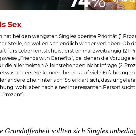
74
%
30-39 Ja
ls Sex
in hat bei den wenigsten Singles oberste Priorität (1 Pro
er Stelle, sie wollen sich endlich wieder verlieben. Ob 
ft fürs Leben entsteht, ist erst einmal zweitrangig (2
sweise „Friends with Benefits“, bei denen die Vorzüge 
die allermeisten Alleinstehenden nicht infrage (2 Pro
etwas anders: Sie können bereits auf viele Erfahrungen
r andere Ehe hinter sich. So erklärt sich, dass ungefähr
ung, wohl aber nach einer interessanten Person sucht. 
2 Prozent).
e Grundoffenheit sollten sich Singles unbedin