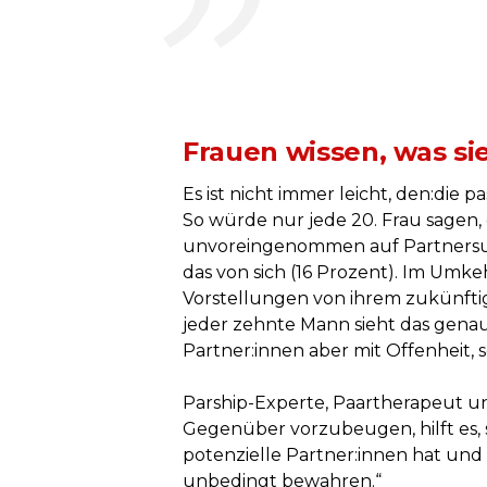
Frauen wissen, was si
Es ist nicht immer leicht, den:die
So würde nur jede 20. Frau sagen, 
unvoreingenommen auf Partnersuch
das von sich (16 Prozent). Im Umke
Vorstellungen von ihrem zukünftig
jeder zehnte Mann sieht das gena
Partner:innen aber mit Offenheit
Parship-Experte, Paartherapeut u
Gegenüber vorzubeugen, hilft es,
potenzielle Partner:innen hat und 
unbedingt bewahren.“