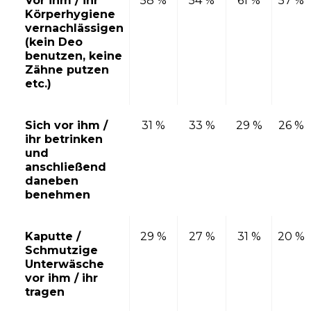
Vor ihm / ihr
58 %
54 %
61 %
57 %
Körperhygiene
vernachlässigen
(kein Deo
benutzen, keine
Zähne putzen
etc.)
Sich vor ihm /
31 %
33 %
29 %
26 %
ihr betrinken
und
anschließend
daneben
benehmen
Kaputte /
29 %
27 %
31 %
20 %
Schmutzige
Unterwäsche
vor ihm / ihr
tragen