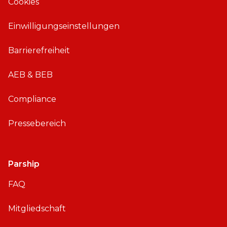
Cookies
O
n
S
d
Einwilligungseinstellungen
r
o
Barrierefreiheit
i
d
AEB & BEB
Compliance
Pressebereich
Parship
FAQ
Mitgliedschaft