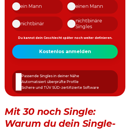
ein Mann
einen Mann
nichtbinäre
nichtbinär
Singles
Du kannst dein Geschlecht später noch weiter definieren.
Meine
Kostenlos anmelden
E-
Mail-
Passwort
Adresse
erstellen
Passende Singles in deiner Nähe
Automatisiert überprüfte Profile
Sichere und TÜV SÜD-zertifizierte Software
Mit 30 noch Single:
Warum du dein Single-