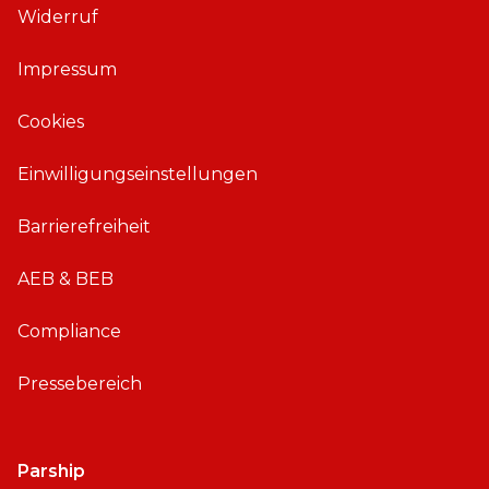
Widerruf
f
f
ü
ü
Impressum
r
r
i
A
Cookies
O
n
S
d
Einwilligungseinstellungen
r
o
Barrierefreiheit
i
d
AEB & BEB
Compliance
Pressebereich
Parship