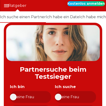
Kostenlos anmelden
Ratgeber
Ich suche einen Partner
Ich habe ein Date
Ich habe mich
Partnersuche beim
Testsieger
Ich bin
Ich suche
eine Frau
eine Frau