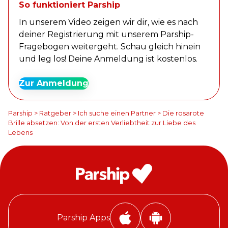
So funktioniert Parship
In unserem Video zeigen wir dir, wie es nach
deiner Registrierung mit unserem Parship-
Fragebogen weitergeht. Schau gleich hinein
und leg los! Deine Anmeldung ist kostenlos.
Zur Anmeldung
Parship
>
Ratgeber
>
Ich suche einen Partner
>
Die rosarote
Brille absetzen: Von der ersten Verliebtheit zur Liebe des
Lebens
Parship Apps