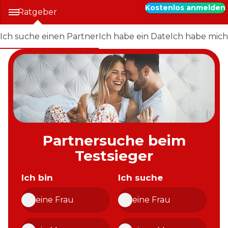
Kostenlos anmelden
Ratgeber
Ich suche einen Partner
Ich habe ein Date
Ich habe mich
Partnersuche beim
Testsieger
Ich bin
Ich suche
eine Frau
eine Frau