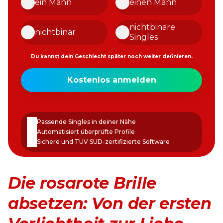
ein Mann
einen Mann
nichtbinäre
nichtbinär
Singles
Du kannst dein Geschlecht später noch weiter definieren.
Meine
Kostenlos anmelden
E-
Mail-
Passwort
Adresse
erstellen
Passende Singles in deiner Nähe
Automatisiert überprüfte Profile
Sichere und TÜV SÜD-zertifizierte Software
Die rosarote Brille
absetzen: Von der ersten