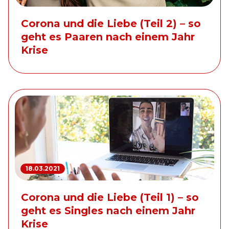
Corona und die Liebe (Teil 2) – so
geht es Paaren nach einem Jahr
Krise
18.03.2021
Corona und die Liebe (Teil 1) – so
geht es Singles nach einem Jahr
Krise