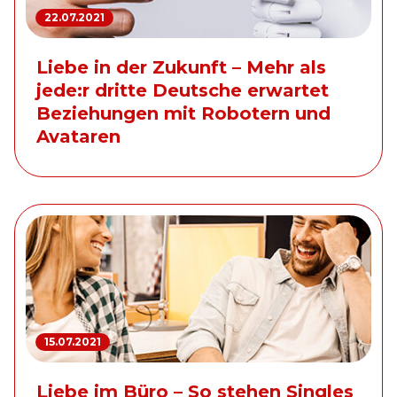
22.07.2021
Liebe in der Zukunft – Mehr als
jede:r dritte Deutsche erwartet
Beziehungen mit Robotern und
Avataren
15.07.2021
Liebe im Büro – So stehen Singles